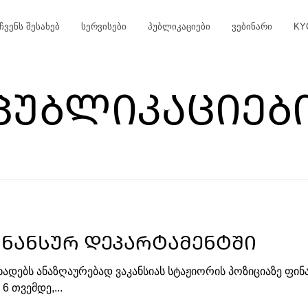
ჩვენს შესახებ
სერვისები
პუბლიკაციები
ვებინარი
KY
ᲞᲣᲑᲚᲘᲙᲐᲪᲘᲔᲑ
ᲜᲐᲜᲡᲣᲠ ᲓᲔᲞᲐᲠᲢᲐᲛᲔᲜᲢᲨᲘ
ცხადებს ანაზღაურებად ვაკანსიას სტაჟიორის პოზიციაზე ფინ
6 თვემდე,...