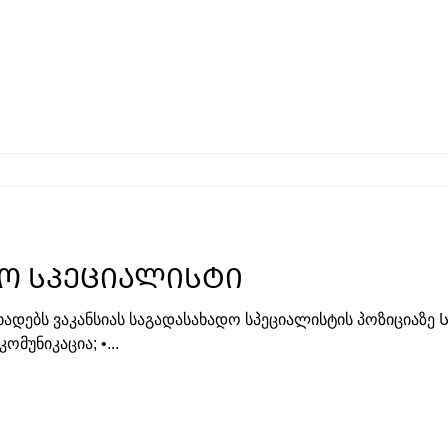
Ო ᲡᲞᲔᲪᲘᲐᲚᲘᲡᲢᲘ
ცხადებს ვაკანსიას საგადასახადო სპეციალისტის პოზიციაზე 
მუნიკაცია; •...